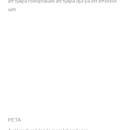
att hjälpa förespråkare att hjälpa djur på ett effektivt
sätt.
PETA