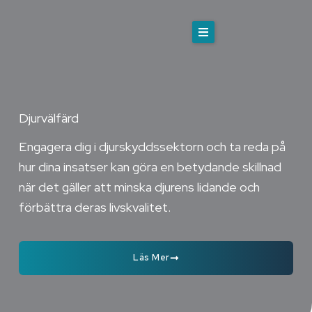
Hoppa
till
innehåll
Effektiv Altruism
Om oss
Djurvälfärd
Engagera dig i djurskyddssektorn och ta reda på
Engagera dig
hur dina insatser kan göra en betydande skillnad
Din karriär
när det gäller att minska djurens lidande och
förbättra deras livskvalitet.
Karriärcoachning
Läs Mer