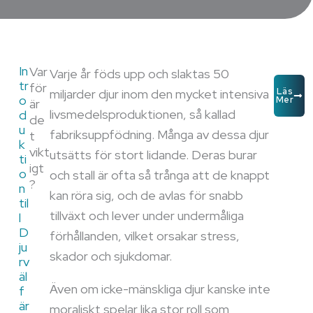
In
Var
Varje år föds upp och slaktas 50
tr
för
miljarder djur inom den mycket intensiva
Läs
o
Mer
är
livsmedelsproduktionen, så kallad
d
de
u
fabriksuppfödning. Många av dessa djur
t
k
vikt
utsätts för stort lidande. Deras burar
ti
igt
o
och stall är ofta så trånga att de knappt
?
n
kan röra sig, och de avlas för snabb
til
tillväxt och lever under undermåliga
l
D
förhållanden, vilket orsakar stress,
ju
skador och sjukdomar.
rv
äl
Även om icke-mänskliga djur kanske inte
f
är
moraliskt spelar lika stor roll som