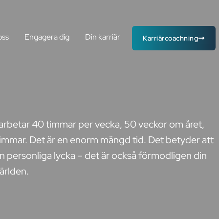
oss
Engagera dig
Din karriär
Karriärcoachning
r arbetar 40 timmar per vecka, 50 veckor om året,
tstimmar. Det är en enorm mängd tid. Det betyder att
din personliga lycka – det är också förmodligen din
världen.