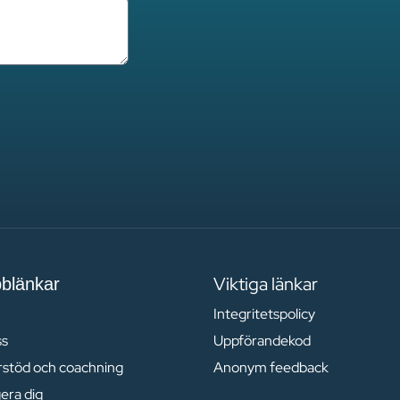
Viktiga länkar
blänkar
Integritetspolicy
ss
Uppförandekod
ärstöd och coachning
Anonym feedback
era dig