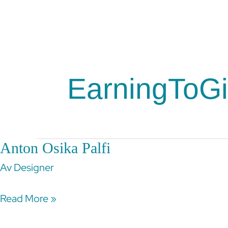
Hoppa
till
Effektiv Altruism
Om 
innehåll
EarningToG
Anton Osika Palfi
Anton
Osika
Av
Designer
Palfi
Read More »