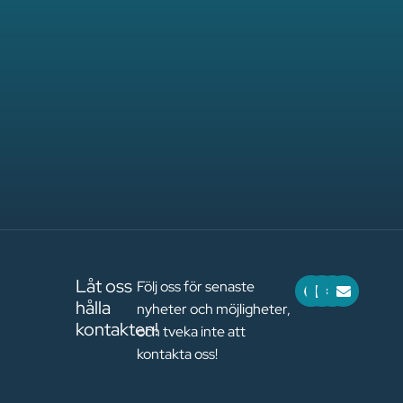
F
L
S
E
Låt oss
Följ oss för senaste
a
i
l
n
hålla
nyheter och möjligheter,
c
n
a
v
e
k
c
e
kontakten!
och tveka inte att
b
e
k
l
o
d
o
kontakta oss!
o
i
p
k
n
e