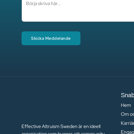
Skicka Meddelande
Snab
Hem
Om o
Karri
Effective Altruism Sweden är en ideell
Engag
organisation som bygger ett community