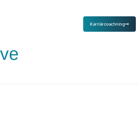
oss
Engagera dig
Din karriär
Karriärcoachning
ive