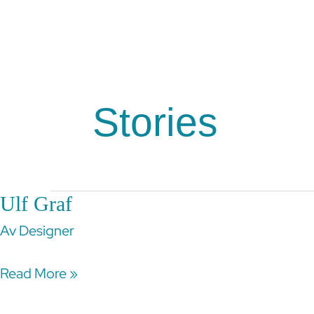
Hoppa
till
Effektiv Altruism
Om 
innehåll
Stories
Ulf Graf
Ulf
Graf
Av
Designer
Read More »