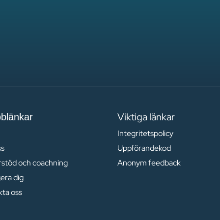
Viktiga länkar
blänkar
Integritetspolicy
ss
Uppförandekod
ärstöd och coachning
Anonym feedback
era dig
kta oss