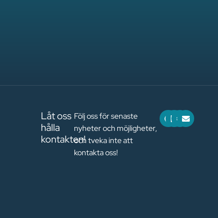
F
L
S
E
Låt oss
Följ oss för senaste
a
i
l
n
hålla
nyheter och möjligheter,
c
n
a
v
e
k
c
e
kontakten!
och tveka inte att
b
e
k
l
o
d
o
kontakta oss!
o
i
p
k
n
e