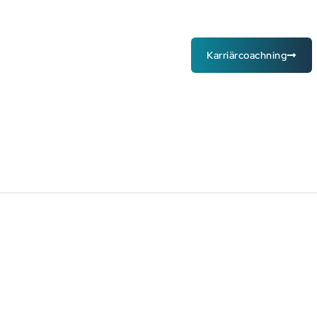
oss
Engagera dig
Din karriär
Karriärcoachning