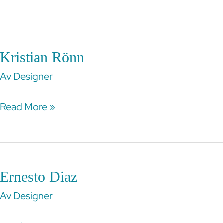
Kristian Rönn
Kristian
Rönn
Av
Designer
Read More »
Ernesto Diaz
Ernesto
Diaz
Av
Designer