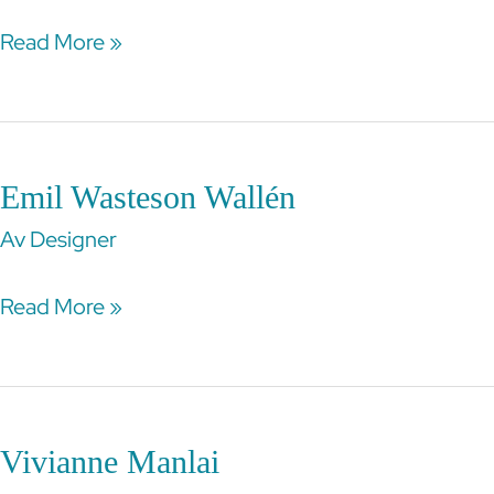
Liedholm
Read More »
Emil Wasteson Wallén
Emil
Wasteson
Av
Designer
Wallén
Read More »
Vivianne Manlai
Vivianne