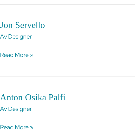
Jon Servello
Jon
Servello
Av
Designer
Read More »
Anton Osika Palfi
Anton
Osika
Av
Designer
Palfi
Read More »